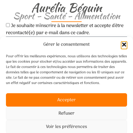
Aurélia Béquin
Sport - Santé - Alimentation
Je souhaite m'inscrire à la newsletter et accepte d'être
recontacté(e) par e-mail dans ce cadre.
Gérer le consentement
Pour offrir les meilleures expériences, nous utilisons des technologies telles
que les cookies pour stocker et/ou accéder aux informations des appareils.
Le fait de consentir à ces technologies nous permettra de traiter des
06 95 79 90 58
données telles que le comportement de navigation ou les ID uniques sur ce
site. Le fait de ne pas consentir ou de retirer son consentement peut avoir
aureliabequin@gmail.com
un effet négatif sur certaines caractéristiques et fonctions.
Accepter
Refuser
Webdesign
Jérémy Tainmont
– Développement
Voir les préférences
Jérémy JGH-WEBDESIGN