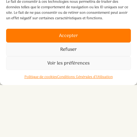
Le fait de consentir à ces technologies nous permettra de traiter des
données telles que le comportement de navigation ou les ID uniques sur ce
site. Le fait de ne pas consentir ou de retirer son consentement peut avoir
un effet négatif sur certaines caractéristiques et fonctions.
Accepter
Refuser
Voir les préférences
Politique de cookies
Conditions Générales d’Utilisation
22 JUILLET 2025
À Villedieu la Blouère – Étang des Lavandières – De 14h à
16h30
Thème de l’atelier : Qi Gong et nature