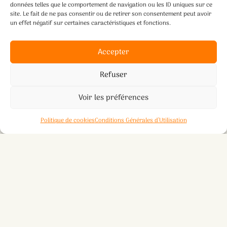
données telles que le comportement de navigation ou les ID uniques sur ce
site. Le fait de ne pas consentir ou de retirer son consentement peut avoir
un effet négatif sur certaines caractéristiques et fonctions.
Accepter
Refuser
Voir les préférences
Politique de cookies
Conditions Générales d’Utilisation
22 MARS 2025
Le 22 mars l’association Mieux Être des Îles propose une
après-midi ponctuée d’un cours de Gym dynamique tous
niveaux, suivi d’un goûter et d’un bain sonore.
Pour plus d’informations, je reste disponible